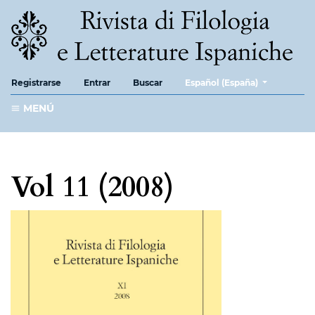
##plugins.themes.healthScie
Registrarse
Entrar
Buscar
Español (España)
MENÚ
Vol 11 (2008)