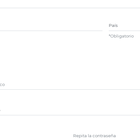
re
País
*
Obligatorio
ico
Repita la contraseña