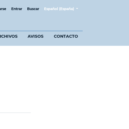
##plugins.themes.healthSciences.language.t
arse
Entrar
Buscar
Español (España)
RCHIVOS
AVISOS
CONTACTO