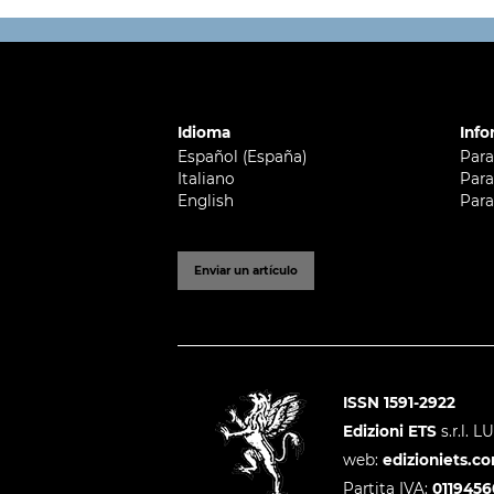
Idioma
Info
Español (España)
Para
Italiano
Para
English
Para
Enviar un artículo
ISSN 1591-2922
Edizioni ETS
s.r.l. 
web:
edizioniets.c
Partita IVA:
011945