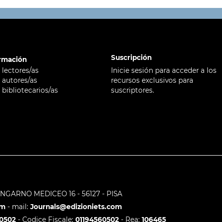
Suscripción
rmación
 lectores/as
Inicie sesión para acceder a los
 autores/as
recursos exclusivos para
 bibliotecarios/as
suscriptores.
LUNGARNO MEDICEO 16 - 56127 - PISA
om
- mail:
Journals@edizioniets.com
60502
- Codice Fiscale:
01194560502
- Rea:
106465